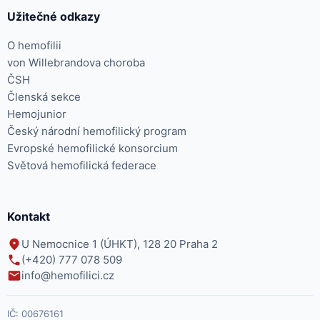
Užitečné odkazy
O hemofilii
von Willebrandova choroba
ČSH
Členská sekce
Hemojunior
Český národní hemofilický program
Evropské hemofilické konsorcium
Světová hemofilická federace
Kontakt
U Nemocnice 1 (ÚHKT), 128 20 Praha 2
(+420) 777 078 509
info@hemofilici.cz
IČ:
00676161