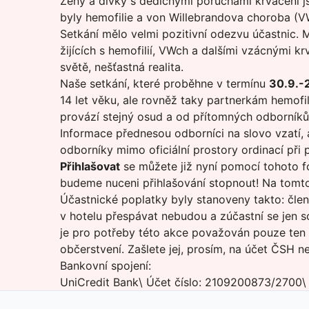
Ženy a dívky s dědičnými poruchami krvácení js
byly hemofilie a von Willebrandova choroba (
Setkání mělo velmi pozitivní odezvu účastnic.
žijících s hemofilií, VWch a dalšími vzácnými k
světě, nešťastná realita.
Naše setkání, které proběhne v termínu
30.9.-2
14 let věku, ale rovněž taky partnerkám hemofi
provází stejný osud a od přítomných odborník
Informace přednesou odborníci na slovo vzatí, 
odborníky mimo oficiální prostory ordinací při
Přihlašovat
se můžete již nyní pomocí
tohoto f
budeme nuceni přihlašování stopnout! Na tomto 
Účastnické poplatky byly stanoveny takto: čle
v hotelu přespávat nebudou a zúčastní se jen s
je pro potřeby této akce považován pouze ten čl
občerstvení. Zašlete jej, prosím, na účet ČSH 
Bankovní spojení:
UniCredit Bank\ Účet číslo: 2109200873/2700