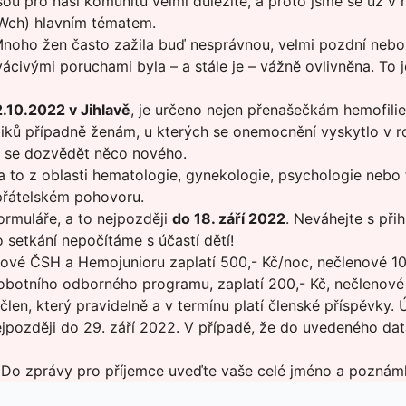
ou pro naši komunitu velmi důležité, a proto jsme se už v m
VWch) hlavním tématem.
 Mnoho žen často zažila buď nesprávnou, velmi pozdní nebo
rvácivými poruchami byla – a stále je – vážně ovlivněna. To 
.10.2022 v Jihlavě
, je určeno nejen přenašečkám hemofil
liků případně ženám, u kterých se onemocnění vyskytlo v r
ů se dozvědět něco nového.
a to z oblasti hematologie, gynekologie, psychologie nebo 
 přátelském pohovoru.
ormuláře
, a to nejpozději
do 18. září 2022
. Neváhejte s při
setkání nepočítáme s účastí dětí!
nové ČSH a Hemojunioru zaplatí 500,- Kč/noc, nečlenové 1
obotního odborného programu, zaplatí 200,- Kč, nečlenové 
en, který pravidelně a v termínu platí členské příspěvky. 
nejpozději do 29. září 2022. V případě, že do uvedeného da
\ Do zprávy pro příjemce uveďte vaše celé jméno a pozn