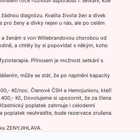
inulém roce rozhodli uspořádat I. setkání, kde
 žádnou diagnózu. Kvalita života žen a dívek
je pro ženy a dívky nejen u nás, ale po celém
ie a ženám s von Willebrandovou chorobou od
odině, a chtěly by si popovídat s někým, koho
fyzioterapie. Přínosem je možnost setkání s
hlášením, může se stát, že po naplnění kapacity
000,- Kč/noc. Členové ČSH a Hemojunioru, kteří
400,- Kč, Dovolujeme si upozornit, že za člena
Účastnický poplatek zahrnuje i celodenní
ta poplatek neuhradíte, bude rezervace zrušena.
ámku ZENYJIHLAVA.