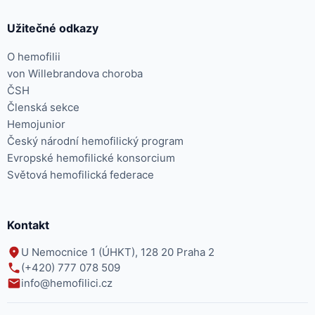
Užitečné odkazy
O hemofilii
von Willebrandova choroba
ČSH
Členská sekce
Hemojunior
Český národní hemofilický program
Evropské hemofilické konsorcium
Světová hemofilická federace
Kontakt
U Nemocnice 1 (ÚHKT), 128 20 Praha 2
(+420) 777 078 509
info@hemofilici.cz