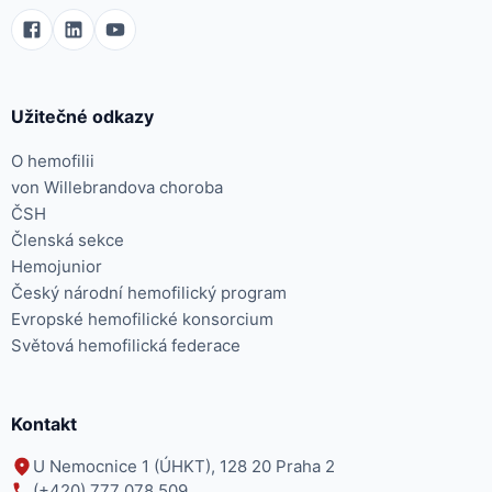
Užitečné odkazy
O hemofilii
von Willebrandova choroba
ČSH
Členská sekce
Hemojunior
Český národní hemofilický program
Evropské hemofilické konsorcium
Světová hemofilická federace
Kontakt
U Nemocnice 1 (ÚHKT), 128 20 Praha 2
(+420) 777 078 509