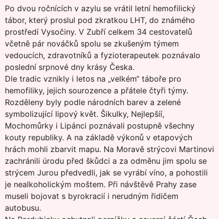
Po dvou ročnících v azylu se vrátil letní hemofilický
tábor, který proslul pod zkratkou LHT, do známého
prostředí Vysočiny. V Zubří celkem 34 cestovatelů
včetně pár nováčků spolu se zkušeným týmem
vedoucích, zdravotníků a fyzioterapeutek poznávalo
poslední srpnové dny krásy Česka.
Dle tradic vznikly i letos na „velkém“ táboře pro
hemofiliky, jejich sourozence a přátele čtyři týmy.
Rozděleny byly podle národních barev a zelené
symbolizující lipový květ. Šikulky, Nejlepšíí,
Mochomůrky i Lipánci poznávali postupně všechny
kouty republiky. A na základě výkonů v etapových
hrách mohli zbarvit mapu. Na Moravě strýcovi Martinovi
zachránili úrodu před škůdci a za odměnu jim spolu se
strýcem Jurou předvedli, jak se vyrábí víno, a pohostili
je nealkoholickým moštem. Při návštěvě Prahy zase
museli bojovat s byrokracií i nerudným řidičem
autobusu.