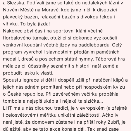
a Slezska. Podívali jsme se také do nedalekých lázní v
Novém Městě na Moravě, kde jsme měli k dispozici
plavecký bazén, relaxační bazén s divokou řekou i
vířivku. To byla jízda!
Nakonec zbyl čas i na sportovní klání včetně
florbalového turnaje, otužilci si dokonce vyzkoušeli
venkovní koupání včetně jízdy na paddleboardu. Celý
program vyvrcholil slavnostním předáním pamětních
medailí, dresů a poslechem státní hymny. Táborová hra
měla za cíl účastníky seznámit s historií naší země a
probudit lásku k vlasti.
Spoustu legrace si děti i dospělí užili při natáčení klipů a
jejich následném promítání nebo při hospodském kvízu
o České republice. Při závěrečném večírku proběhla
tombola a nejspíš ukápla i nějaká ta slzička…
LHT má u nás dlouhou tradici, je v evropském (a zřejmě
i celosvětovém) měřítku unikátní záležitostí. Ačkoliv
není jisté, že domovem zůstane i na příští roky Zubří, je
důležité, aby se tato akce konala dál. Tak snad zase