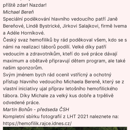
příště zdar! Nazdar!
Michael Bereň
Speciální poděkování hlavního vedoucího patří Janě
Bereňové, Lindě Bystrické, Jirkovi Salajkovi, firmě Ivema
a Adéle Horníkové.
Český svaz hemofiliků by rád poděkoval všem, kdo se s
námi na realizaci táborů podílí. Velké díky patří
vedoucím a zdravotníkům, kteří do své práce dávají
maximum a obětavě připravují dětem program, ale také
našim sponzorům.
Svým jménem bych rád ocenil vstřícný a ochotný
přístup hlavního vedoucího Michaela Bereně, který se z
vlastní iniciativy ujal příprav letošního hemofilického
tábora. Díky Michale za velký kus dobře a trpělivě
odvedené práce.
Martin Bohůn - předseda ČSH
Kompletní sbírku fotografií z LHT 2021 naleznete na:
https://hemofilik.rajce.idnes.cz/