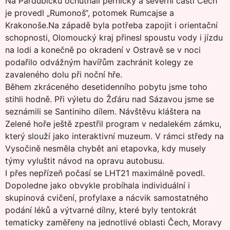
Na Pardubicku ochutnali perníčky a severní částí Čech
je provedl „Rumonoš“, potomek Rumcajse a
Krakonoše.Na západě byla potřeba zapojit i orientační
schopnosti, Olomoucký kraj přinesl spoustu vody i jízdu
na lodi a konečně po okradení v Ostravě se v noci
podařilo odvážným havířům zachránit kolegy ze
zavaleného dolu při noční hře.
Během zkráceného desetidenního pobytu jsme toho
stihli hodně. Při výletu do Žďáru nad Sázavou jsme se
seznámili se Santiniho dílem. Návštěvu kláštera na
Zelené hoře ještě zpestřil program v nedalekém zámku,
který slouží jako interaktivní muzeum. V rámci středy na
Vysočině nesměla chybět ani etapovka, kdy musely
týmy vyluštit návod na opravu autobusu.
I přes nepřízeň počasí se LHT21 maximálně povedl.
Dopoledne jako obvykle probíhala individuální i
skupinová cvičení, profylaxe a nácvik samostatného
podání léků a výtvarné dílny, které byly tentokrát
tematicky zaměřeny na jednotlivé oblasti Čech, Moravy