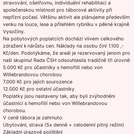
stravování, ošetřovnu, individuální rehabilitaci a
společenskou místnost pro táborové aktivity při
nepřízni počasí. Většinu aktivit ale plánujeme především
venku na louce, lese a přilehlém rybníku v pěkné krajině
Vysočiny.
Na pobytových poplatcích dochází vlivem celkového
zdražení k nárůstu cen. Náklady na osobu činí 1.100 ,-
Kč/den. Podotýkáme, že areál je rezervovaný jenom pro
naši skupinu! Rada ČSH odsouhlasila tradičně tři úrovně:
5.000 Kč pro účastníky s hemofilií nebo von
Willebrandovou chorobou
7.000 Kč pro jejich sourozence
12.000 Kč pro ostatní účastníky
Poplatky jsou nastaveny tak, aby byli zvýhodněni
účastníci s hemofilií nebo von Willebrandovou
chorobou.
V ceně tábora je zahrnuto:
Ubytování, strava (5x denně + celodenní pitný režim)
Základní úrazové pojištění