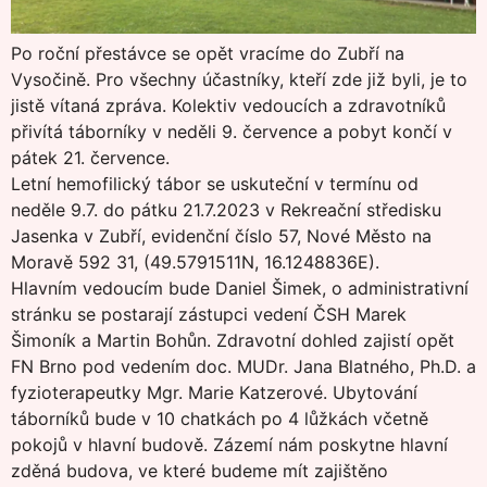
Po roční přestávce se opět vracíme do Zubří na
Vysočině. Pro všechny účastníky, kteří zde již byli, je to
jistě vítaná zpráva. Kolektiv vedoucích a zdravotníků
přivítá táborníky v neděli 9. července a pobyt končí v
pátek 21. července.
Letní hemofilický tábor se uskuteční v termínu od
neděle 9.7. do pátku 21.7.2023 v Rekreační středisku
Jasenka v Zubří, evidenční číslo 57, Nové Město na
Moravě 592 31, (49.5791511N, 16.1248836E).
Hlavním vedoucím bude Daniel Šimek, o administrativní
stránku se postarají zástupci vedení ČSH Marek
Šimoník a Martin Bohůn. Zdravotní dohled zajistí opět
FN Brno pod vedením doc. MUDr. Jana Blatného, Ph.D. a
fyzioterapeutky Mgr. Marie Katzerové. Ubytování
táborníků bude v 10 chatkách po 4 lůžkách včetně
pokojů v hlavní budově. Zázemí nám poskytne hlavní
zděná budova, ve které budeme mít zajištěno