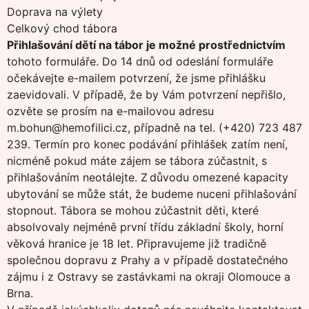
Doprava na výlety
Celkový chod tábora
Přihlašování dětí na tábor je možné prostřednictvím
tohoto formuláře
. Do 14 dnů od odeslání formuláře
očekávejte e-mailem potvrzení, že jsme přihlášku
zaevidovali. V případě, že by Vám potvrzení nepřišlo,
ozvěte se prosím na e-mailovou adresu
m.bohun@hemofilici.cz, případně na tel. (+420) 723 487
239. Termín pro konec podávání přihlášek zatím není,
nicméně pokud máte zájem se tábora zúčastnit, s
přihlašováním neotálejte. Z důvodu omezené kapacity
ubytování se může stát, že budeme nuceni přihlašování
stopnout. Tábora se mohou zúčastnit děti, které
absolvovaly nejméně první třídu základní školy, horní
věková hranice je 18 let. Připravujeme již tradičně
společnou dopravu z Prahy a v případě dostatečného
zájmu i z Ostravy se zastávkami na okraji Olomouce a
Brna.