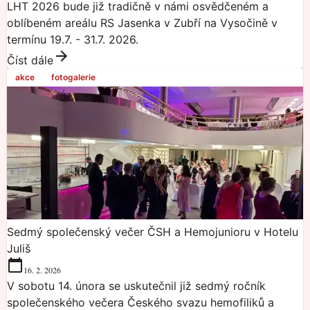
LHT 2026 bude již tradičně v námi osvědčeném a
oblíbeném areálu RS Jasenka v Zubří na Vysočině v
termínu 19.7. - 31.7. 2026.
Číst dále
akce
fotogalerie
Sedmý společenský večer ČSH a Hemojunioru v Hotelu
Juliš
16. 2. 2026
V sobotu 14. února se uskutečnil již sedmý ročník
společenského večera Českého svazu hemofiliků a