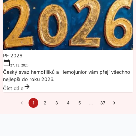
PF 2026
27. 12. 2025
Český svaz hemofiliků a Hemojunior vám přejí všechno
nejlepší do roku 2026.
Číst dále
1
2
3
4
5
…
37