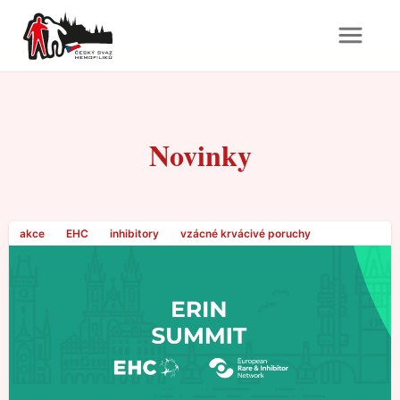
Novinky
akce
EHC
inhibitory
vzácné krvácivé poruchy