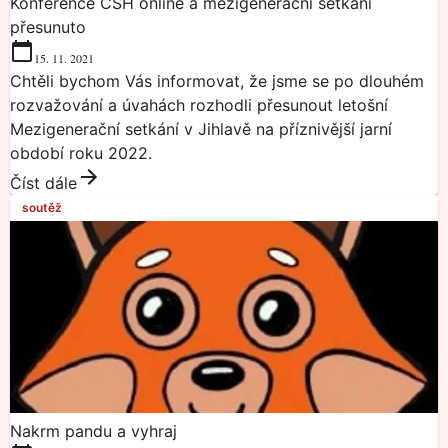
Konference ČSH online a mezigenerační setkání
přesunuto
15. 11. 2021
Chtěli bychom Vás informovat, že jsme se po dlouhém
rozvažování a úvahách rozhodli přesunout letošní
Mezigenerační setkání v Jihlavě na příznivější jarní
období roku 2022.
Číst dále
soutěž
Nakrm pandu a vyhraj