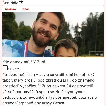
Číst dále
novinka
tábor
Kde domov můj? V Zubří!
28. 9. 2021
Po dvou ročnících v azylu se vrátil letní hemofilický
tábor, který proslul pod zkratkou LHT, do známého
prostředí Vysočiny. V Zubří celkem 34 cestovatelů
včetně pár nováčků spolu se zkušeným týmem
vedoucích, zdravotníků a fyzioterapeutek poznávalo
poslední srpnové dny krásy Česka.