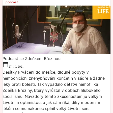
podcast
Podcast se Zdeňkem Březinou
27. 10. 2021
Desítky krvácení do měsíce, dlouhé pobyty v
nemocnicích, znehybňování končetin v sádře a žádné
léky proti bolesti. Tak vypadalo dětství hemofilika
Zdeňka Březiny, který vyrůstal v dobách hlubokého
socialismu. Navzdory těmto zkušenostem je velkým
životním optimistou, a jak sám říká, díky moderním
lékům se mu nakonec splnil velký životní sen.