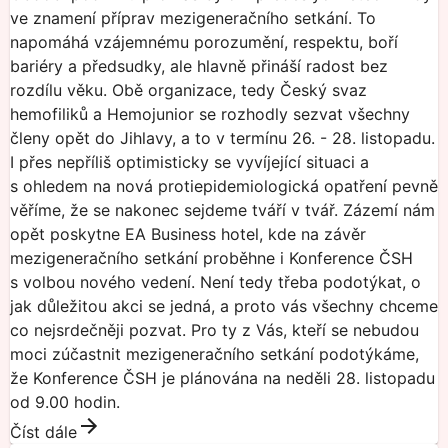
ve znamení příprav mezigeneračního setkání. To
napomáhá vzájemnému porozumění, respektu, boří
bariéry a předsudky, ale hlavně přináší radost bez
rozdílu věku. Obě organizace, tedy Český svaz
hemofiliků a Hemojunior se rozhodly sezvat všechny
členy opět do Jihlavy, a to v termínu 26. - 28. listopadu.
I přes nepříliš optimisticky se vyvíjející situaci a
s ohledem na nová protiepidemiologická opatření pevně
věříme, že se nakonec sejdeme tváří v tvář. Zázemí nám
opět poskytne EA Business hotel, kde na závěr
mezigeneračního setkání proběhne i Konference ČSH
s volbou nového vedení. Není tedy třeba podotýkat, o
jak důležitou akci se jedná, a proto vás všechny chceme
co nejsrdečněji pozvat. Pro ty z Vás, kteří se nebudou
moci zúčastnit mezigeneračního setkání podotýkáme,
že Konference ČSH je plánována na neděli 28. listopadu
od 9.00 hodin.
Číst dále