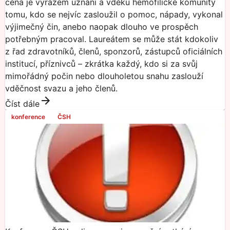
cena je výrazem uznání a vděku hemofilické komunity
tomu, kdo se nejvíc zasloužil o pomoc, nápady, vykonal
výjimečný čin, anebo naopak dlouho ve prospěch
potřebným pracoval. Laureátem se může stát kdokoliv
z řad zdravotníků, členů, sponzorů, zástupců oficiálních
institucí, příznivců – zkrátka každý, kdo si za svůj
mimořádný počin nebo dlouholetou snahu zaslouží
vděčnost svazu a jeho členů.
Číst dále
konference
ČSH