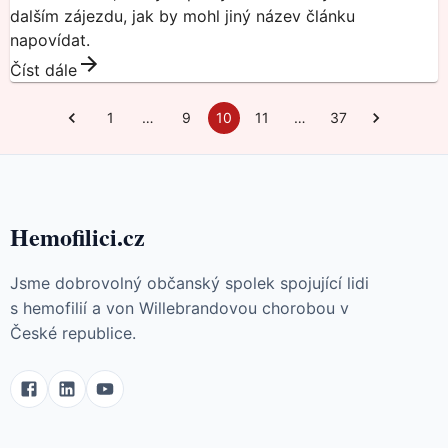
dalším zájezdu, jak by mohl jiný název článku
napovídat.
Číst dále
1
…
9
10
11
…
37
Hemofilici.cz
Jsme dobrovolný občanský spolek spojující lidi
s hemofilií a von Willebrandovou chorobou v
České republice.