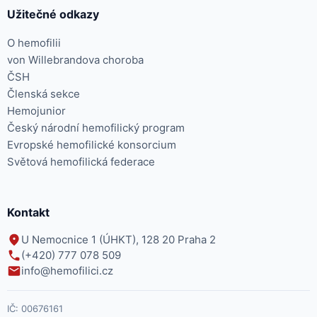
Užitečné odkazy
O hemofilii
von Willebrandova choroba
ČSH
Členská sekce
Hemojunior
Český národní hemofilický program
Evropské hemofilické konsorcium
Světová hemofilická federace
Kontakt
U Nemocnice 1 (ÚHKT), 128 20 Praha 2
(+420) 777 078 509
info@hemofilici.cz
IČ:
00676161