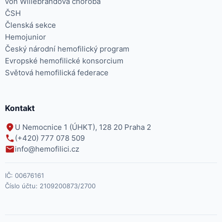
von Willebrandova choroba
ČSH
Členská sekce
Hemojunior
Český národní hemofilický program
Evropské hemofilické konsorcium
Světová hemofilická federace
Kontakt
U Nemocnice 1 (ÚHKT), 128 20 Praha 2
(+420) 777 078 509
info@hemofilici.cz
IČ:
00676161
Číslo účtu:
2109200873/2700