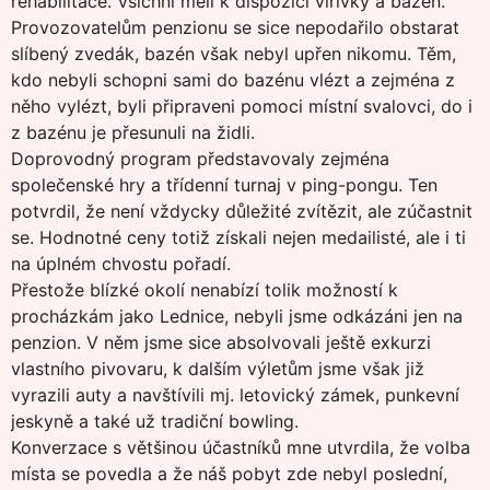
rehabilitace. Všichni měli k dispozici vířivky a bazén.
Provozovatelům penzionu se sice nepodařilo obstarat
slíbený zvedák, bazén však nebyl upřen nikomu. Těm,
kdo nebyli schopni sami do bazénu vlézt a zejména z
něho vylézt, byli připraveni pomoci místní svalovci, do i
z bazénu je přesunuli na židli.
Doprovodný program představovaly zejména
společenské hry a třídenní turnaj v ping-pongu. Ten
potvrdil, že není vždycky důležité zvítězit, ale zúčastnit
se. Hodnotné ceny totiž získali nejen medailisté, ale i ti
na úplném chvostu pořadí.
Přestože blízké okolí nenabízí tolik možností k
procházkám jako Lednice, nebyli jsme odkázáni jen na
penzion. V něm jsme sice absolvovali ještě exkurzi
vlastního pivovaru, k dalším výletům jsme však již
vyrazili auty a navštívili mj. letovický zámek, punkevní
jeskyně a také už tradiční bowling.
Konverzace s většinou účastníků mne utvrdila, že volba
místa se povedla a že náš pobyt zde nebyl poslední,