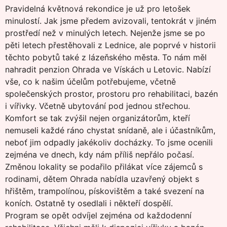
Pravidelná květnová rekondice je už pro letošek
minulostí. Jak jsme předem avizovali, tentokrát v jiném
prostředí než v minulých letech. Nejenže jsme se po
pěti letech přestěhovali z Lednice, ale poprvé v historii
těchto pobytů také z lázeňského města. To nám měl
nahradit penzion Ohrada ve Vískách u Letovic. Nabízí
vše, co k našim účelům potřebujeme, včetně
společenských prostor, prostoru pro rehabilitaci, bazén
i vířivky. Včetně ubytování pod jednou střechou.
Komfort se tak zvýšil nejen organizátorům, kteří
nemuseli každé ráno chystat snídaně, ale i účastníkům,
neboť jim odpadly jakékoliv docházky. To jsme ocenili
zejména ve dnech, kdy nám příliš nepřálo počasí.
Změnou lokality se podařilo přilákat více zájemců s
rodinami, dětem Ohrada nabídla uzavřený objekt s
hřištěm, trampolínou, pískovištěm a také svezení na
koních. Ostatně ty osedlali i někteří dospělí.
Program se opět odvíjel zejména od každodenní