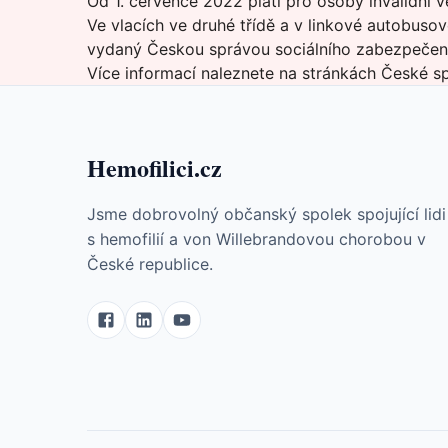
Od 1. července 2022 platí pro osoby invalidní ve
Ve vlacích ve druhé třídě a v linkové autobus
vydaný Českou správou sociálního zabezpečení (
Více informací naleznete na
stránkách České sp
Hemofilici.cz
Jsme dobrovolný občanský spolek spojující lidi
s hemofilií a von Willebrandovou chorobou v
České republice.