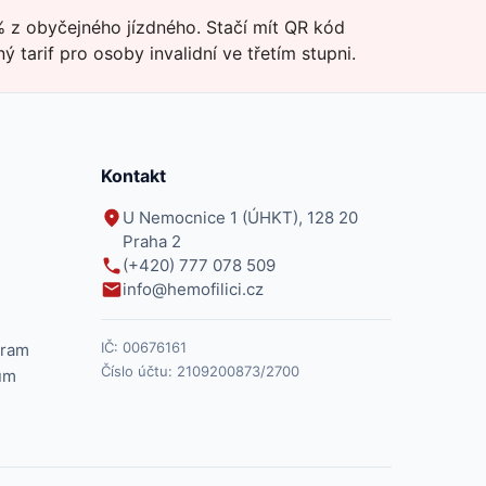
 z obyčejného jízdného. Stačí mít QR kód
tarif pro osoby invalidní ve třetím stupni.
Kontakt
U Nemocnice 1 (ÚHKT), 128 20
Praha 2
(+420) 777 078 509
info@hemofilici.cz
IČ:
00676161
gram
Číslo účtu:
2109200873/2700
um