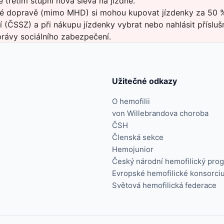
 třetím stupni nová sleva na jízdné.
ové dopravě (mimo MHD) si mohou kupovat jízdenky za 50 %
ČSSZ) a při nákupu jízdenky vybrat nebo nahlásit příslušný 
rávy sociálního zabezpečení
.
Užitečné odkazy
O hemofilii
von Willebrandova choroba
ČSH
Členská sekce
Hemojunior
Český národní hemofilický pro
Evropské hemofilické konsorci
Světová hemofilická federace