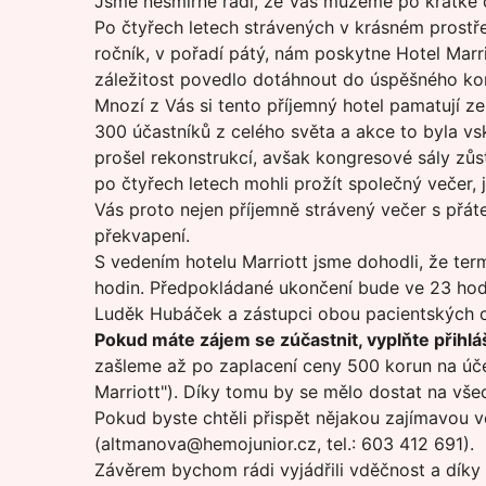
Jsme nesmírně rádi, že Vás můžeme po krátké
Po čtyřech letech strávených v krásném prostře
ročník, v pořadí pátý, nám poskytne Hotel Mar
záležitost povedlo dotáhnout do úspěšného ko
Mnozí z Vás si tento příjemný hotel pamatují z
300 účastníků z celého světa a akce to byla 
prošel rekonstrukcí, avšak kongresové sály zůs
po čtyřech letech mohli prožít společný večer,
Vás proto nejen příjemně strávený večer s přát
překvapení.
S vedením hotelu Marriott jsme dohodli, že te
hodin. Předpokládané ukončení bude ve 23 hod
Luděk Hubáček a zástupci obou pacientských o
Pokud máte zájem se zúčastnit, vyplňte přihl
zašleme až po zaplacení ceny 500 korun na ú
Marriott"). Díky tomu by se mělo dostat na vš
Pokud byste chtěli přispět nějakou zajímavou 
(altmanova@hemojunior.cz, tel.: 603 412 691).
Závěrem bychom rádi vyjádřili vděčnost a díky