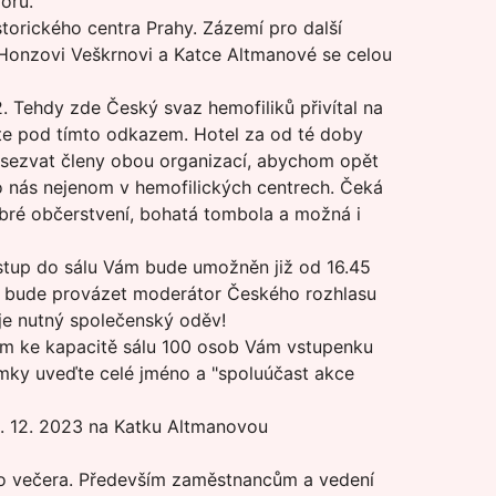
oru.
torického centra Prahy. Zázemí pro další
, Honzovi Veškrnovi a Katce Altmanové se celou
. Tehdy zde Český svaz hemofiliků přivítal na
te pod tímto odkazem. Hotel za od té doby
i sezvat členy obou organizací, abychom opět
 o nás nejenom v hemofilických centrech. Čeká
dobré občerstvení, bohatá tombola a možná i
vstup do sálu Vám bude umožněn již od 16.45
ás bude provázet moderátor Českého rozhlasu
je nutný společenský oděv!
em ke kapacitě sálu 100 osob Vám vstupenku
ky uveďte celé jméno a "spoluúčast akce
0. 12. 2023 na Katku Altmanovou
ého večera. Především zaměstnancům a vedení