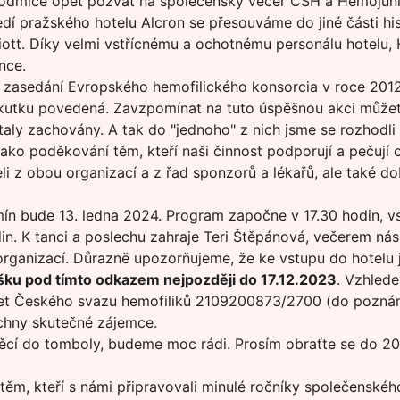
 odmlce opět pozvat na společenský večer ČSH a Hemojuni
dí pražského hotelu Alcron se přesouváme do jiné části his
riott. Díky velmi vstřícnému a ochotnému personálu hotelu
nce.
e zasedání Evropského hemofilického konsorcia v roce 2012
vskutku povedená. Zavzpomínat na tuto úspěšnou akci může
taly zachovány. A tak do "jednoho" z nich jsme se rozhodl
 jako poděkování těm, kteří naši činnost podporují a pečují
eli z obou organizací a z řad sponzorů a lékařů, ale také 
rmín bude 13. ledna 2024. Program započne v 17.30 hodin, 
in. K tanci a poslechu zahraje Teri Štěpánová, večerem n
rganizací. Důrazně upozorňujeme, že ke vstupu do hotelu 
ášku
pod tímto odkazem
nejpozději do 17.12.2023
. Vzhled
čet Českého svazu hemofiliků 2109200873/2700 (do poznám
echny skutečné zájemce.
věcí do tomboly, budeme moc rádi. Prosím obraťte se do 2
 těm, kteří s námi připravovali minulé ročníky společensk