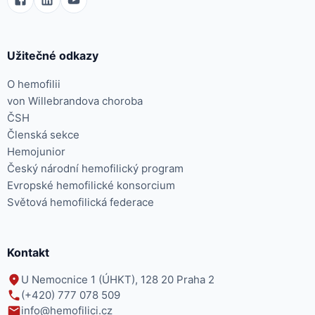
Užitečné odkazy
O hemofilii
von Willebrandova choroba
ČSH
Členská sekce
Hemojunior
Český národní hemofilický program
Evropské hemofilické konsorcium
Světová hemofilická federace
Kontakt
U Nemocnice 1 (ÚHKT), 128 20 Praha 2
(+420) 777 078 509
info@hemofilici.cz