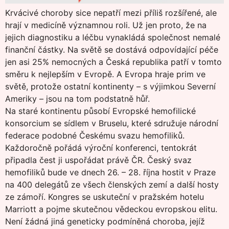
Krvácivé choroby sice nepatří mezi příliš rozšířené, ale
hrají v medicíně významnou roli. Už jen proto, že na
jejich diagnostiku a léčbu vynakládá společnost nemalé
finanční částky. Na světě se dostává odpovídající péče
jen asi 25% nemocných a Česká republika patří v tomto
směru k nejlepším v Evropě. A Evropa hraje prim ve
světě, protože ostatní kontinenty – s výjimkou Severní
Ameriky – jsou na tom podstatně hůř.
Na staré kontinentu působí Evropské hemofilické
konsorcium se sídlem v Bruselu, které sdružuje národní
federace podobné Českému svazu hemofiliků.
Každoročně pořádá výroční konferenci, tentokrát
připadla čest ji uspořádat právě ČR. Český svaz
hemofiliků bude ve dnech 26. – 28. října hostit v Praze
na 400 delegátů ze všech členských zemí a další hosty
ze zámoří. Kongres se uskuteční v pražském hotelu
Marriott a pojme skutečnou vědeckou evropskou elitu.
Není žádná jiná geneticky podmíněná choroba, jejíž