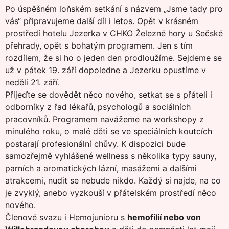
Po úspěšném loňském setkání s názvem „Jsme tady pro
vás“ připravujeme další díl i letos. Opět v krásném
prostředí hotelu Jezerka v CHKO Železné hory u Sečské
přehrady, opět s bohatým programem. Jen s tím
rozdílem, že si ho o jeden den prodloužíme. Sejdeme se
už v pátek 19. září dopoledne a Jezerku opustíme v
neděli 21. září.
Přijeďte se dovědět něco nového, setkat se s přáteli i
odborníky z řad lékařů, psychologů a sociálních
pracovníků. Programem navážeme na workshopy z
minulého roku, o malé děti se ve speciálních koutcích
postarají profesionální chůvy. K dispozici bude
samozřejmě vyhlášené wellness s několika typy sauny,
parních a aromatických lázní, masážemi a dalšími
atrakcemi, nudit se nebude nikdo. Každý si najde, na co
je zvyklý, anebo vyzkouší v přátelském prostředí něco
nového.
Členové svazu i Hemojunioru s
hemofilií nebo von