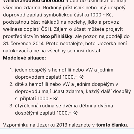
Willebrandovou chorobou
a děti do osmnácti let mají
všechno zdarma. Rodinný příslušník nebo jiný dospělý
doprovod zaplatí symbolickou částku 1000,- Kč,
podstatnou část nákladů na noclehy, jídlo a provoz
wellness doplatí ČSH. Zájem o účast můžete projevit
prostřednictvím
této přihlášky
, ale pozor, nejpozději do
31. července 2014. Proto neotálejte, hotel Jezerka není
nafukovací a ne na všechny se musí dostat.
Modelové situace:
jeden dospělý s hemofilií nebo vW a jedním
doprovodem zaplatí 1000,- Kč
dítě s hemofilií nebo vW a jedním dospělým v
doprovodu mají účast zdarma, každý další dospělý
si připlatí 1000,- Kč
čtyřčlenná rodina se dvěma dětmi a dvěma
dospělými zaplatí 1000,- Kč
Vzpomínku na Jezerku 2013 naleznete v
tomto článku
.