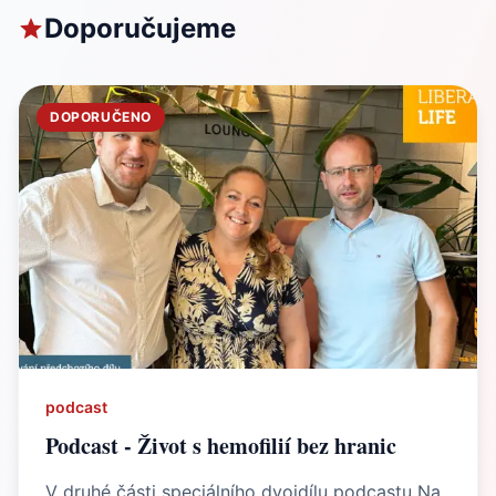
Doporučujeme
DOPORUČENO
podcast
Podcast - Život s hemofilií bez hranic
V druhé části speciálního dvojdílu podcastu Na