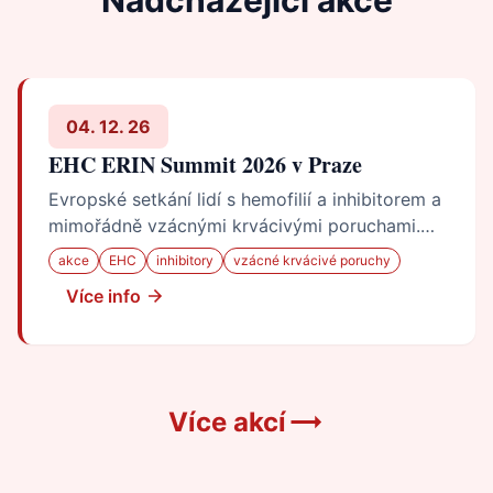
04. 12. 26
EHC ERIN Summit 2026 v Praze
Evropské setkání lidí s hemofilií a inhibitorem a
mimořádně vzácnými krvácivými poruchami.
Praha, 4.–6. prosince 2026.
akce
EHC
inhibitory
vzácné krvácivé poruchy
Více info
Více akcí