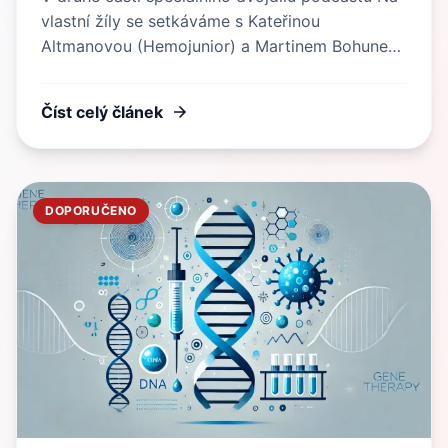
vlastní žíly se setkáváme s Kateřinou
Altmanovou (Hemojunior) a Martinem Bohunem
(Český svaz hemofiliků). Společně mluví o
významu pacientských organizací, o letních
Číst celý článek
hemofilických táborech, o výzvách i nadějích
spojených s financováním a o inspirativních
příbězích lidí, kteří ukazují, že s hemofilií lze žít
naplno.
DOPORUČENO