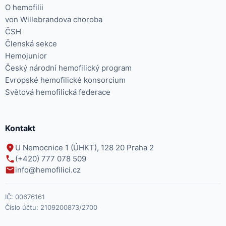
O hemofilii
von Willebrandova choroba
ČSH
Členská sekce
Hemojunior
Český národní hemofilický program
Evropské hemofilické konsorcium
Světová hemofilická federace
Kontakt
U Nemocnice 1 (ÚHKT), 128 20 Praha 2
(+420) 777 078 509
info@hemofilici.cz
IČ:
00676161
Číslo účtu:
2109200873/2700